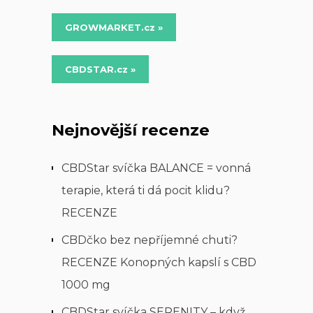
GROWMARKET.cz »
CBDSTAR.cz »
Nejnovější recenze
CBDStar svíčka BALANCE = vonná
terapie, která ti dá pocit klidu?
RECENZE
CBDčko bez nepříjemné chuti?
RECENZE Konopných kapslí s CBD
1000 mg
CBDStar svíčka SERENITY – když