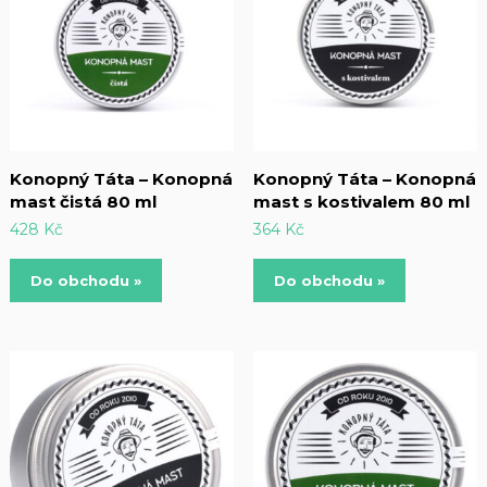
Konopný Táta – Konopná
Konopný Táta – Konopná
mast čistá 80 ml
mast s kostivalem 80 ml
428
Kč
364
Kč
Do obchodu »
Do obchodu »