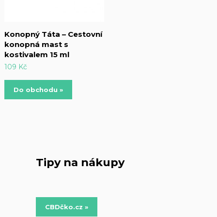
Konopný Táta – Cestovní
konopná mast s
kostivalem 15 ml
109
Kč
Do obchodu »
Tipy na nákupy
CBDčko.cz »