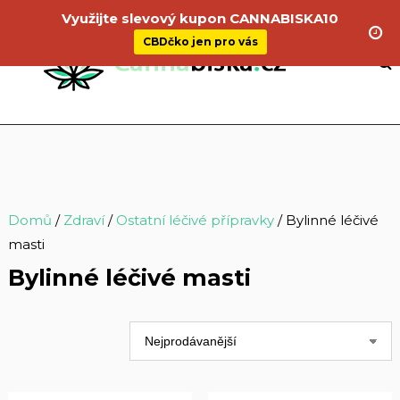
Využijte slevový kupon CANNABISKA10
CBDčko jen pro vás
Domů
/
Zdraví
/
Ostatní léčivé přípravky
/ Bylinné léčivé
masti
Bylinné léčivé masti