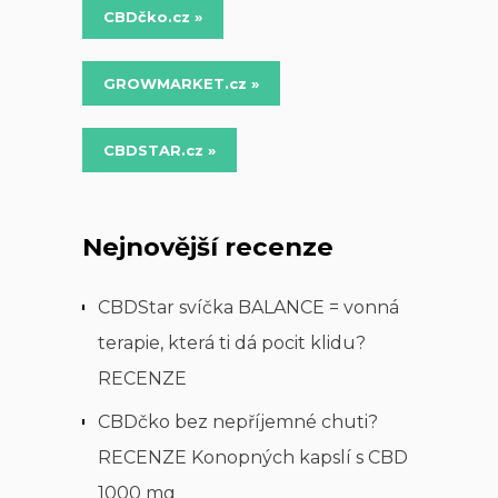
CBDčko.cz »
GROWMARKET.cz »
CBDSTAR.cz »
Nejnovější recenze
CBDStar svíčka BALANCE = vonná
terapie, která ti dá pocit klidu?
RECENZE
CBDčko bez nepříjemné chuti?
RECENZE Konopných kapslí s CBD
1000 mg