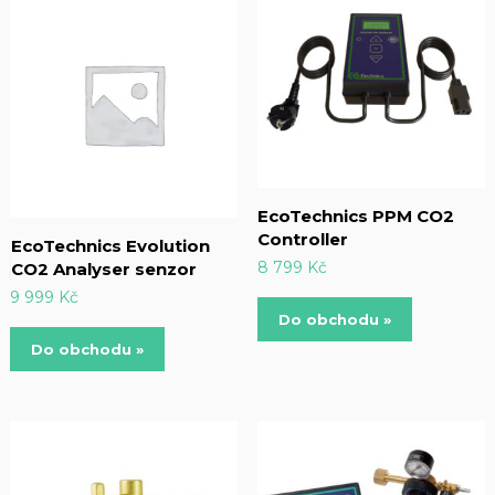
EcoTechnics PPM CO2
Controller
EcoTechnics Evolution
8 799
Kč
CO2 Analyser senzor
9 999
Kč
Do obchodu »
Do obchodu »