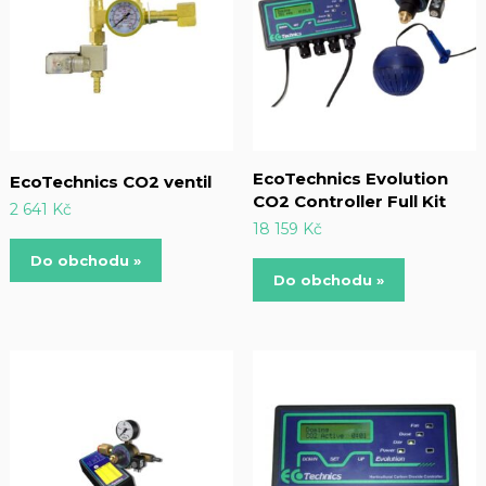
EcoTechnics Evolution
EcoTechnics CO2 ventil
CO2 Controller Full Kit
2 641
Kč
18 159
Kč
Do obchodu »
Do obchodu »