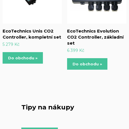
EcoTechnics Unis CO2
EcoTechnics Evolution
Controller, kompletní set
CO2 Controller, základní
set
5 279
Kč
6 399
Kč
Do obchodu »
Do obchodu »
Tipy na nákupy