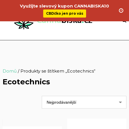
Využijte slevový kupon CANNABISKA10
CBDčko jen pro vás
Domů
/ Produkty se štítkem „Ecotechnics“
Ecotechnics