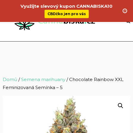
Využijte slevový kupon CANNABISKA10
CBDčko jen pro vás
Domů
/
Semena marihuany
/ Chocolate Rainbow XXL
Feminizovaná Semínka – 5