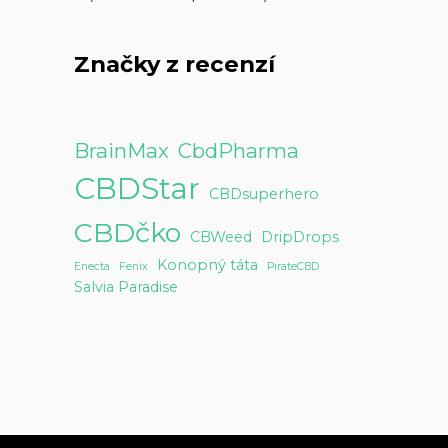
Značky z recenzí
BrainMax
CbdPharma
CBDStar
CBDsuperhero
CBDčko
CBWeed
DripDrops
Konopný táta
Enecta
Fenix
PirateCBD
Salvia Paradise