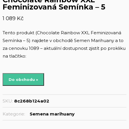
Feminizovaná Semínka – 5
1 089
Kč
Tento produkt (Chocolate Rainbow XXL Feminizovaná
Semínka – 5) najdete v obchodě Semen Marihuany a to
za cenovku 1089 – aktuální dostupnost zjistít po prokliku
na tlačítko:
Do obchodu »
SKU:
8c268b124a02
Kategorie:
Semena marihuany