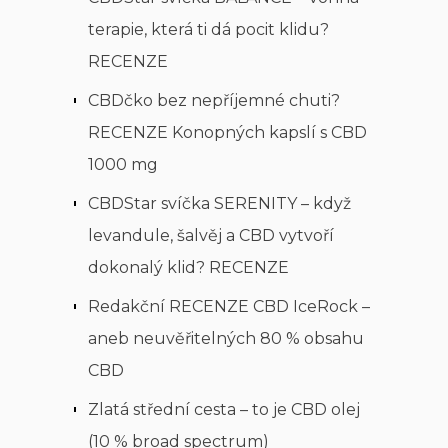
terapie, která ti dá pocit klidu?
RECENZE
CBDčko bez nepříjemné chuti?
RECENZE Konopných kapslí s CBD
1000 mg
CBDStar svíčka SERENITY – když
levandule, šalvěj a CBD vytvoří
dokonalý klid? RECENZE
Redakční RECENZE CBD IceRock –
aneb neuvěřitelných 80 % obsahu
CBD
Zlatá střední cesta – to je CBD olej
(10 % broad spectrum)