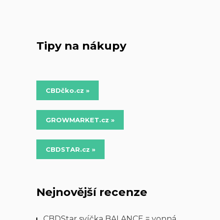
Tipy na nákupy
CBDčko.cz »
GROWMARKET.cz »
CBDSTAR.cz »
Nejnovější recenze
CBDStar svíčka BALANCE = vonná