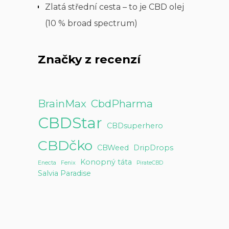
Zlatá střední cesta – to je CBD olej
(10 % broad spectrum)
Značky z recenzí
BrainMax
CbdPharma
CBDStar
CBDsuperhero
CBDčko
CBWeed
DripDrops
Konopný táta
Enecta
Fenix
PirateCBD
Salvia Paradise