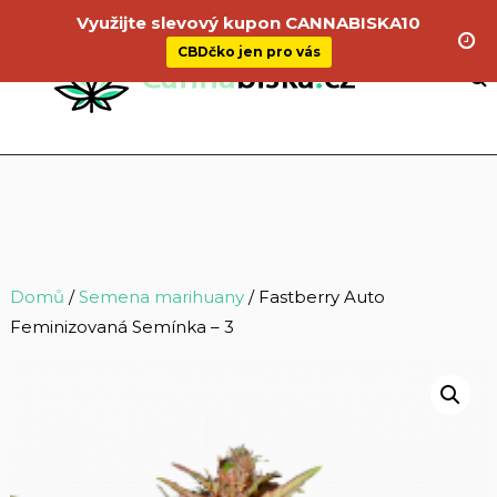
Využijte slevový kupon CANNABISKA10
CBDčko jen pro vás
Domů
/
Semena marihuany
/ Fastberry Auto
Feminizovaná Semínka – 3