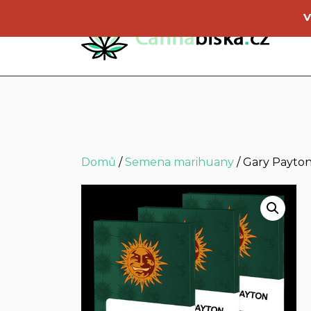
V
Domů
/
Semena marihuany
/ Gary Payto