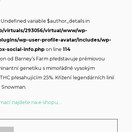
: Undefined variable $author_details in
b/virtuals/293056/virtual/www/wp-
plugins/wp-user-profile-avatar/includes/wp-
ox-social-info.php
on line
114
on od Barney’s Farm představuje prémiovou
minantní genetiku s mimořádně vysokým
HC přesahujícím 25%. Křížení legendárních linií
 a Snowman.
rmací najdete na e-shopu…