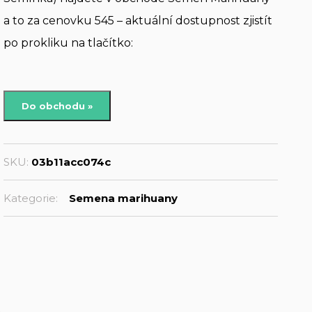
a to za cenovku 545 – aktuální dostupnost zjistít
po prokliku na tlačítko:
Do obchodu »
SKU:
03b11acc074c
Kategorie:
Semena marihuany
s