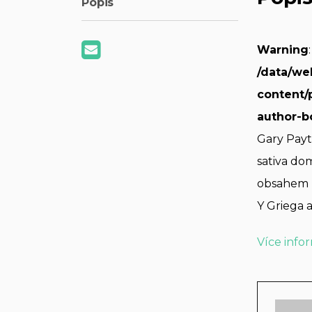
Popis
Warning
/data/we
content/
author-b
Gary Payt
sativa do
obsahem T
Y Griega
Více info