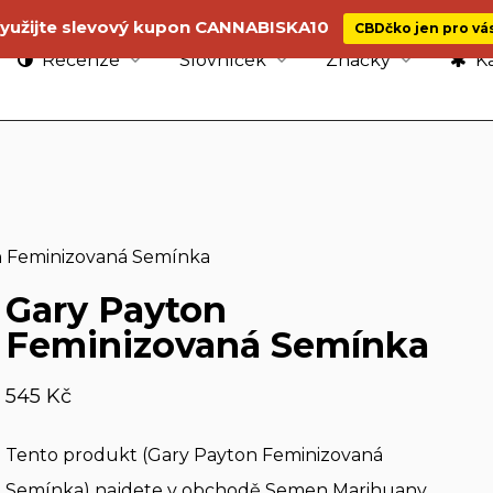
yužijte slevový kupon CANNABISKA10
CBDčko jen pro vá
Recenze
Slovníček
Značky
Ka
n Feminizovaná Semínka
Gary Payton
Feminizovaná Semínka
545
Kč
Tento produkt (Gary Payton Feminizovaná
Semínka) najdete v obchodě Semen Marihuany