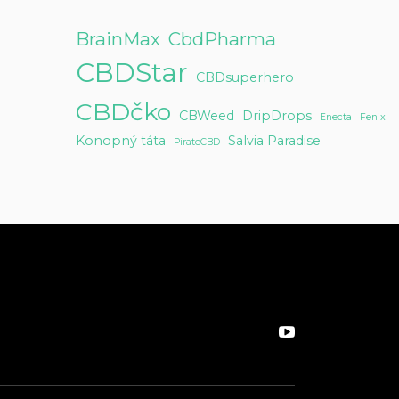
BrainMax
CbdPharma
CBDStar
CBDsuperhero
CBDčko
CBWeed
DripDrops
Enecta
Fenix
Konopný táta
Salvia Paradise
PirateCBD