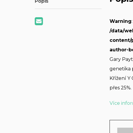
Popis
Warning
/data/we
content/
author-b
Gary Payt
genetika 
Křížení 
přes 25%.
Více info