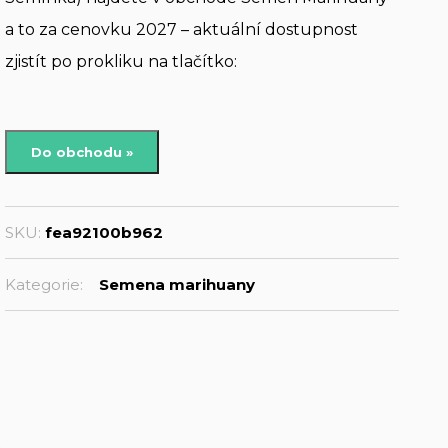
a to za cenovku 2027 – aktuální dostupnost
zjistít po prokliku na tlačítko:
Do obchodu »
SKU:
fea92100b962
Kategorie:
Semena marihuany
s