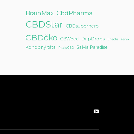
BrainMax
CbdPharma
CBDStar
CBDsuperhero
CBDčko
CBWeed
DripDrops
Enecta
Fenix
Konopný táta
Salvia Paradise
PirateCBD