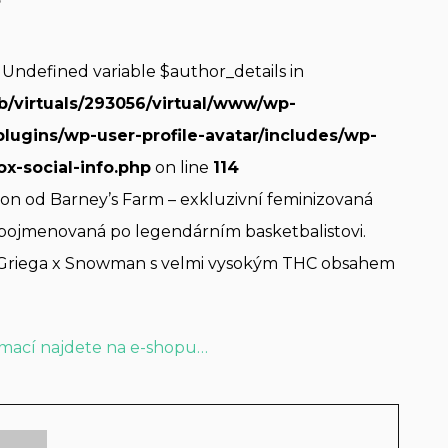
: Undefined variable $author_details in
b/virtuals/293056/virtual/www/wp-
plugins/wp-user-profile-avatar/includes/wp-
ox-social-info.php
on line
114
on od Barney’s Farm – exkluzivní feminizovaná
pojmenovaná po legendárním basketbalistovi.
Y Griega x Snowman s velmi vysokým THC obsahem
rmací najdete na e-shopu…