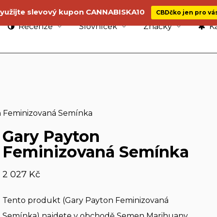
yužijte slevový kupon CANNABISKA10
CBDčko jen pro vá
Recenze
Slovníček
Značky
Ka
n Feminizovaná Semínka
Gary Payton
Feminizovaná Semínka
2 027
Kč
Tento produkt (Gary Payton Feminizovaná
Semínka) najdete v obchodě Semen Marihuany