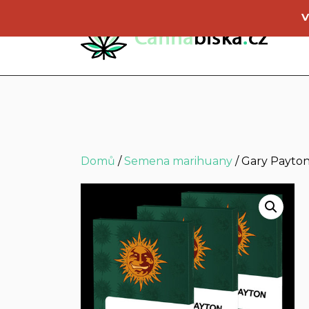
V
Domů
/
Semena marihuany
/ Gary Payto