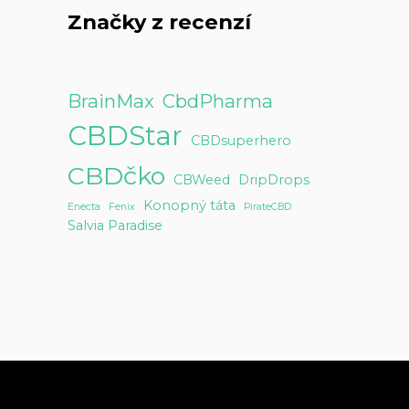
Značky z recenzí
BrainMax
CbdPharma
CBDStar
CBDsuperhero
CBDčko
CBWeed
DripDrops
Konopný táta
Enecta
Fenix
PirateCBD
Salvia Paradise