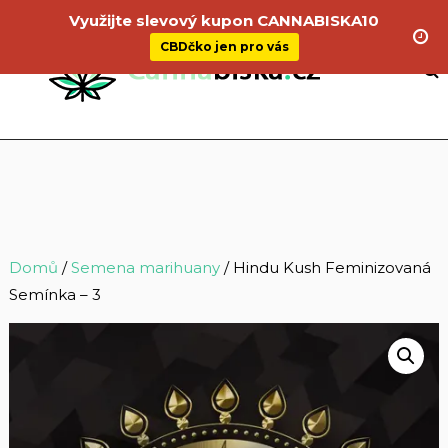
Využijte slevový kupon CANNABISKA10
CBDčko jen pro vás
Domů
/
Semena marihuany
/ Hindu Kush Feminizovaná
Semínka – 3