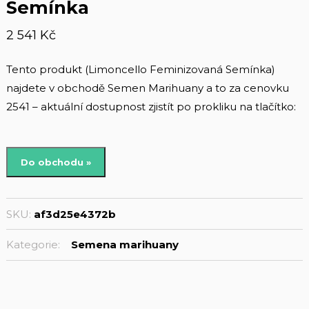
Semínka
2 541
Kč
Tento produkt (Limoncello Feminizovaná Semínka)
najdete v obchodě Semen Marihuany a to za cenovku
2541 – aktuální dostupnost zjistít po prokliku na tlačítko:
Do obchodu »
SKU:
af3d25e4372b
Kategorie:
Semena marihuany