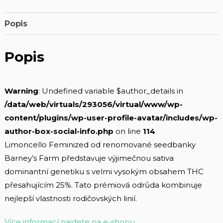
Popis
Popis
Warning
: Undefined variable $author_details in
/data/web/virtuals/293056/virtual/www/wp-
content/plugins/wp-user-profile-avatar/includes/wp-
author-box-social-info.php
on line
114
Limoncello Feminized od renomované seedbanky
Barney’s Farm představuje výjimečnou sativa
dominantní genetiku s velmi vysokým obsahem THC
přesahujícím 25%. Tato prémiová odrůda kombinuje
nejlepší vlastnosti rodičovských linií.
Více informací najdete na e-shopu…