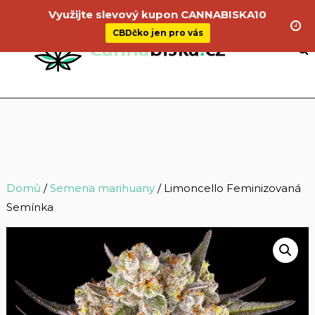
Využijte slevový kupon CANNABISKA10
CBDčko jen pro vás
Domů
/
Semena marihuany
/ Limoncello Feminizovaná
Semínka