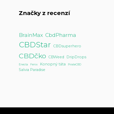
Značky z recenzí
BrainMax
CbdPharma
CBDStar
CBDsuperhero
CBDčko
CBWeed
DripDrops
Konopný táta
Enecta
Fenix
PirateCBD
Salvia Paradise