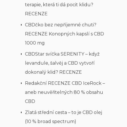
terapie, která ti dá pocit klidu?
RECENZE
CBDčko bez nepříjemné chuti?
RECENZE Konopných kapslí s CBD
1000 mg
CBDStar svíčka SERENITY – když
levandule, šalvěj a CBD vytvoří
dokonalý klid? RECENZE
Redakční RECENZE CBD IceRock –
aneb neuvěřitelných 80 % obsahu
CBD
Zlatá střední cesta – to je CBD olej
(10 % broad spectrum)