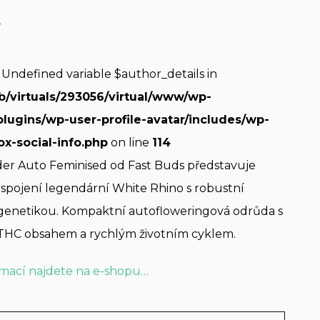
s
: Undefined variable $author_details in
b/virtuals/293056/virtual/www/wp-
plugins/wp-user-profile-avatar/includes/wp-
ox-social-info.php
on line
114
er Auto Feminised od Fast Buds představuje
spojení legendární White Rhino s robustní
 genetikou. Kompaktní autofloweringová odrůda s
THC obsahem a rychlým životním cyklem.
rmací najdete na e-shopu…