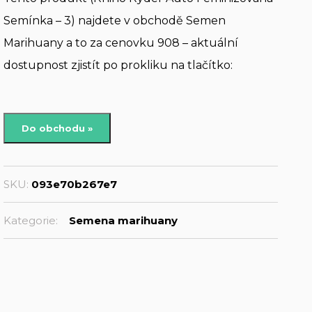
Semínka – 3) najdete v obchodě Semen
Marihuany a to za cenovku 908 – aktuální
dostupnost zjistít po prokliku na tlačítko:
Do obchodu »
SKU:
093e70b267e7
Kategorie:
Semena marihuany