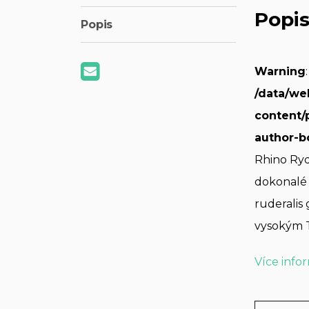
Popi
Popis
Warning
/data/we
content/
author-b
Rhino Ryd
dokonalé 
ruderalis
vysokým 
Více info