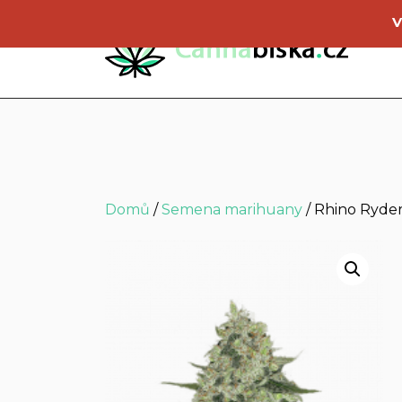
V
Domů
/
Semena marihuany
/ Rhino Ryde