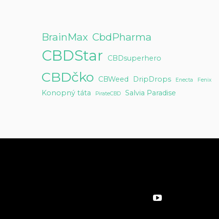
BrainMax
CbdPharma
CBDStar
CBDsuperhero
CBDčko
CBWeed
DripDrops
Enecta
Fenix
Konopný táta
Salvia Paradise
PirateCBD