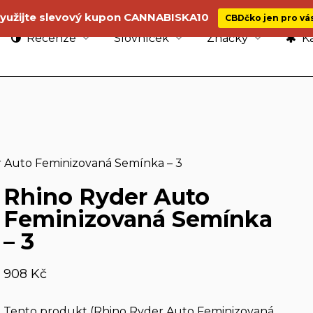
yužijte slevový kupon CANNABISKA10
CBDčko jen pro vá
Recenze
Slovníček
Značky
Ka
r Auto Feminizovaná Semínka – 3
Rhino Ryder Auto
Feminizovaná Semínka
– 3
908
Kč
Tento produkt (Rhino Ryder Auto Feminizovaná