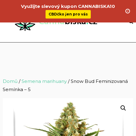
Využijte slevový kupon CANNABISKA10
CBDčko jen pro vás
Domů
/
Semena marihuany
/ Snow Bud Feminizovaná
Semínka – 5