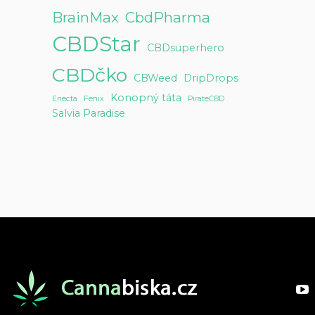
BrainMax
CbdPharma
CBDStar
CBDsuperhero
CBDčko
CBWeed
DripDrops
Konopný táta
Enecta
Fenix
PirateCBD
Salvia Paradise