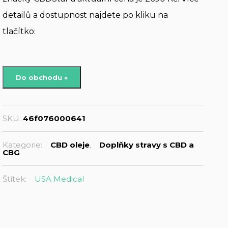
detailů a dostupnost najdete po kliku na
tlačítko:
Do obchodu »
SKU:
46f076000641
Kategorie:
CBD oleje
,
Doplňky stravy s CBD a
CBG
Štítek:
USA Medical