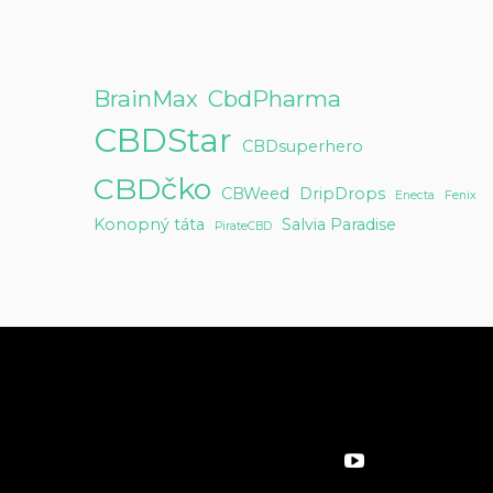
BrainMax
CbdPharma
CBDStar
CBDsuperhero
CBDčko
CBWeed
DripDrops
Enecta
Fenix
Konopný táta
Salvia Paradise
PirateCBD