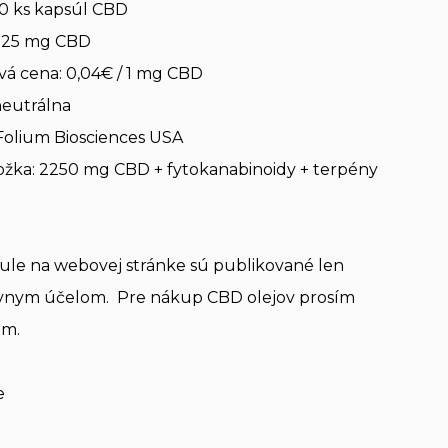
90 ks kapsúl CBD
: 25 mg CBD
á cena: 0,04€ / 1 mg CBD
neutrálna
Folium Biosciences USA
ožka: 2250 mg CBD + fytokanabinoidy + terpény
le na webovej stránke sú publikované len
ívnym účelom. Pre nákup CBD olejov prosím
em.
e