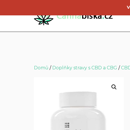
V
Domů
/
Doplňky stravy s CBD a CBG
/
CBD