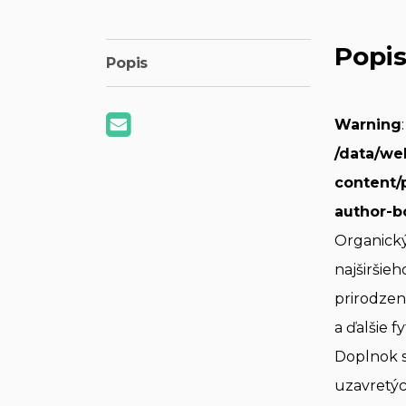
Popi
Popis
Warning
/data/we
content/
author-b
Organický
najširšie
prirodze
a ďalšie 
Doplnok s
uzavretýc