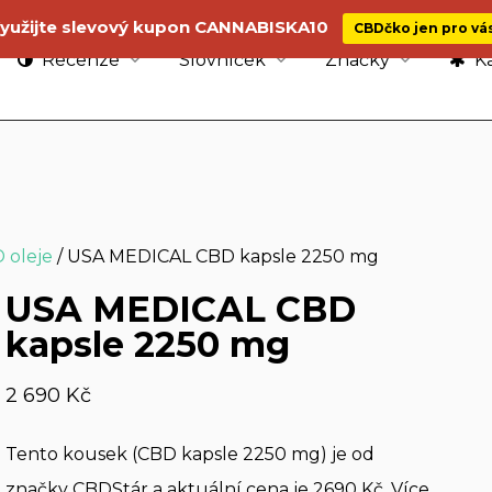
yužijte slevový kupon CANNABISKA10
CBDčko jen pro vá
Recenze
Slovníček
Značky
Ka
 oleje
/ USA MEDICAL CBD kapsle 2250 mg
USA MEDICAL CBD
kapsle 2250 mg
2 690
Kč
Tento kousek (CBD kapsle 2250 mg) je od
značky CBDStár a aktuální cena je 2690 Kč. Více