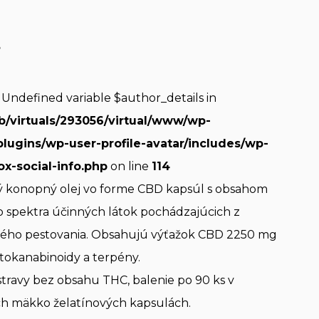
s
: Undefined variable $author_details in
b/virtuals/293056/virtual/www/wp-
plugins/wp-user-profile-avatar/includes/wp-
ox-social-info.php
on line
114
 konopný olej vo forme CBD kapsúl s obsahom
ho spektra účinných látok pochádzajúcich z
ného pestovania. Obsahujú výťažok CBD 2250 mg
fytokanabinoidy a terpény.
travy bez obsahu THC, balenie po 90 ks v
h mäkko želatínových kapsulách.