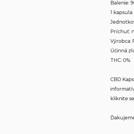
Balenie: 
1 kapsula
Jednotkov
Príchuť: 
Výrobca: 
Účinná zl
THC: 0%
CBD Kapsu
informat
kliknite s
Ďakujem