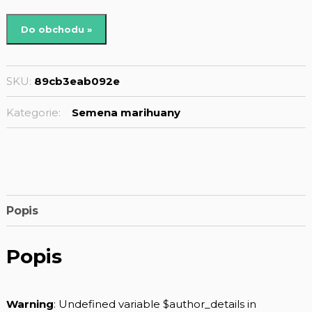
Do obchodu »
SKU:
89cb3eab092e
Kategorie:
Semena marihuany
Popis
Popis
Warning
: Undefined variable $author_details in