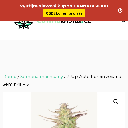
Využijte slevový kupon CANNABISKA10
CBDčko jen pro vás
Domů
/
Semena marihuany
/ Z-Up Auto Feminizovaná
Semínka – 5