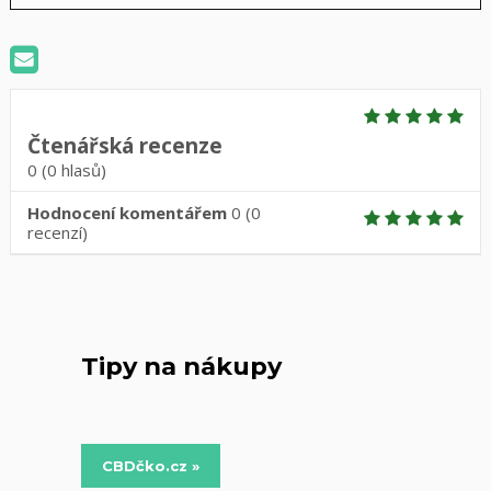
Čtenářská recenze
0
(
0
hlasů)
Hodnocení komentářem
0
(
0
recenzí)
Tipy na nákupy
CBDčko.cz »