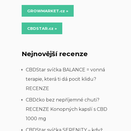
GROWMARKET.cz »
CBDSTAR.cz »
Nejnovější recenze
CBDStar svíčka BALANCE = vonná
terapie, která ti dá pocit klidu?
RECENZE
CBDčko bez nepříjemné chuti?
RECENZE Konopných kapslí s CBD
1000 mg
CBDStar svíčka SERENITY – když