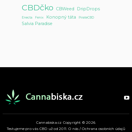
CBDčko
CBWeed
DripDrops
Konopný táta
Enecta
Fenix
PirateCBD
Salvia Paradise
Cannabiska.cz
Copyright © 2026.
Testujeme pro vás CBD už od 2011.
O nás
/
Ochrana osobních údajů